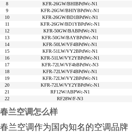
8
KFR-26GW/BHIBPdWc-N1
9
KFR-26GW/BHIYBPdWc-N1
10
KFR-26GW/BD1BPdWc-N1
11
KFR-26GW/BD1YBPdWc-N1
12
KFR-50GW/BABPdWc-N1
13
KFR-50GW/BAYBPdWc-N1
14
KFR-50LW/VF4BPdWc-N1
15
KFR-51LW/VY2BPdWc-N1
16
KFR-51LW/VY2YBPdWc-N1
17
KFR-72LW/VF4bBPdWc-N3
18
KFR-72LW/VF4BPdWc-N1
19
KFR-72LW/VY2BPdWc-N1
20
KFR-72LW/VY2YBPdWc-N1
21
RF12W/ABPWc-N1
22
RF28W/F-N3
春兰空调怎么样
春兰空调作为国内知名的空调品牌