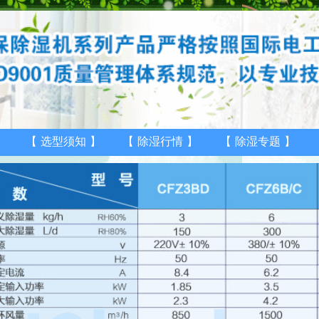
】
【
选型须知
】
【
除湿行情
】
【
除湿专题
】