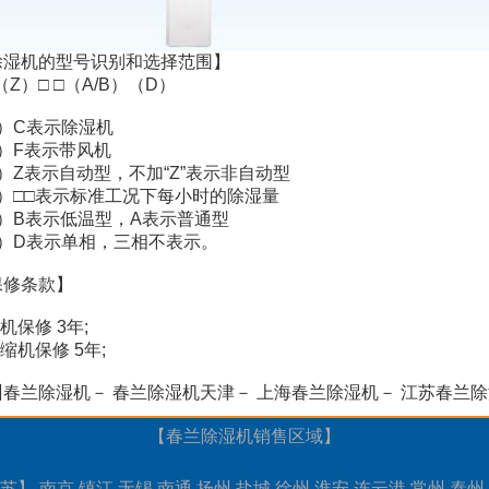
除湿机的型号识别和选择范围】
（Z）□ □（A/B）（D）
1）C表示除湿机
2）F表示带风机
）Z表示自动型，不加“Z”表示非自动型
4）□□表示标准工况下每小时的除湿量
5）B表示低温型，A表示普通型
6）D表示单相，三相不表示。
保修条款】
整机保修 3年;
压缩机保修 5年;
州春兰除湿机
－
春兰除湿机天津
－
上海春兰除湿机
－
江苏春兰除
【
春兰除湿机
销售区域】
苏
】
南京
镇江
无锡
南通
扬州
盐城
徐州
淮安
连云港
常州
泰州